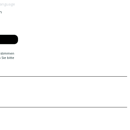
Language
h
g stimmen
Sie bitte