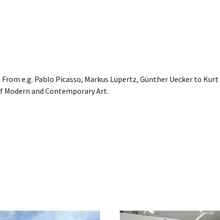
m: From e.g. Pablo Picasso, Markus Lüpertz, Günther Uecker to K
x of Modern and Contemporary Art.