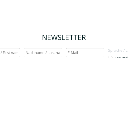
NEWSLETTER
Sprache / 
Deutsc
English
h möchte den Newsletter erhalten. / Yes, I want to receive the newsletter.
OK
Für den Versand unserer Newsletter nutzen wir rapidmail. Mit Ihrer Anmeldun
Sie zu, dass die eingegebenen Daten an rapidmail übermittelt werden. Beachten 
auch die
AGB
und
Datenschutzbestimmungen
.