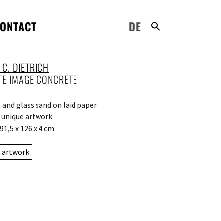
ONTACT
DE
 C. DIETRICH
TE IMAGE CONCRETE
and glass sand on laid paper
: unique artwork
91,5 x 126 x 4 cm
e artwork