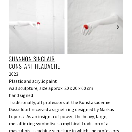
SHANNON SINCLAIR
CONSTANT HEADACHE
2023
Plastic and acrylic paint
wall sculpture, size approx. 20 x 20 x 60 cm
hand signed
Traditionally, all professors at the Kunstakademie
Düsseldorf received a signet ring designed by Markus
Lüpertz. As an insignia of power, the heavy, large,
metallic ring symbolises a mythical tradition of a
masculinist teaching structure in which the professors