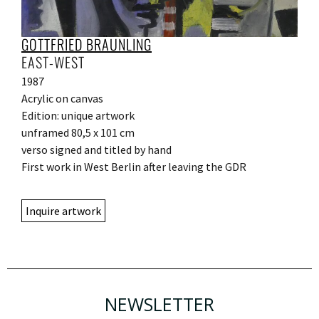
GOTTFRIED BRÄUNLING
EAST-WEST
1987
Acrylic on canvas
Edition: unique artwork
unframed 80,5 x 101 cm
verso signed and titled by hand
First work in West Berlin after leaving the GDR
Inquire artwork
NEWSLETTER