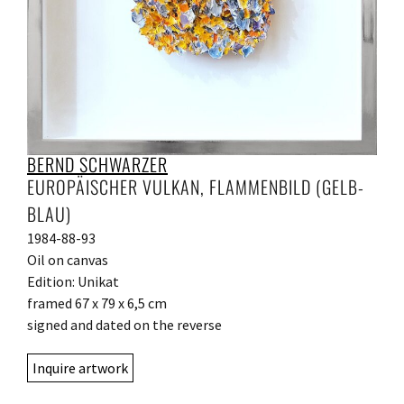
BERND SCHWARZER
EUROPÄISCHER VULKAN, FLAMMENBILD (GELB-
BLAU)
1984-88-93
Oil on canvas
Edition: Unikat
framed 67 x 79 x 6,5 cm
signed and dated on the reverse
Inquire artwork