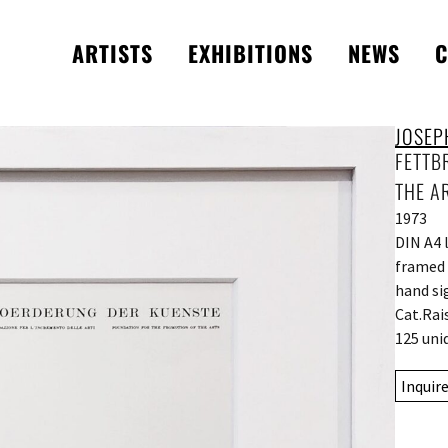
ARTISTS
EXHIBITIONS
NEWS
C
JOSEP
FETTB
THE A
1973
DIN A4 
framed 
hand si
Cat.Rai
125 uni
Inquir