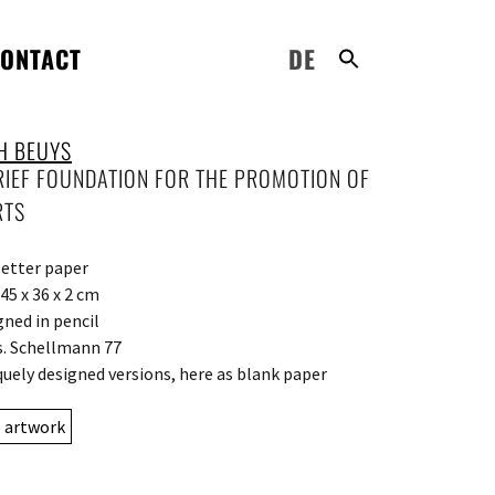
ONTACT
DE
H BEUYS
RIEF FOUNDATION FOR THE PROMOTION OF
RTS
letter paper
45 x 36 x 2 cm
gned in pencil
s. Schellmann 77
quely designed versions, here as blank paper
e artwork