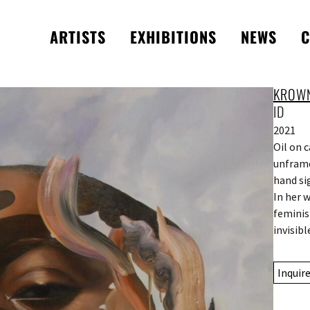
ARTISTS
EXHIBITIONS
NEWS
C
KROW
ID
2021
Oil on 
unframe
hand si
In her 
feminis
invisible
Inquir