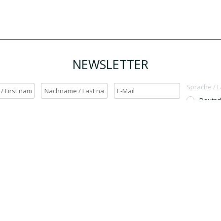
NEWSLETTER
Sprache / 
Deutsc
English
h möchte den Newsletter erhalten. / Yes, I want to receive the newsletter.
OK
Für den Versand unserer Newsletter nutzen wir rapidmail. Mit Ihrer Anmeldun
Sie zu, dass die eingegebenen Daten an rapidmail übermittelt werden. Beachten 
auch die
AGB
und
Datenschutzbestimmungen
.