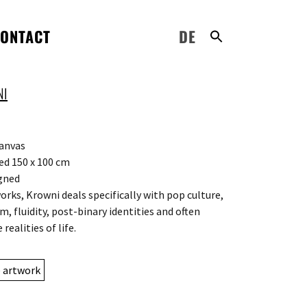
ONTACT
DE
NI
canvas
d 150 x 100 cm
gned
works, Krowni deals specifically with pop culture,
m, fluidity, post-binary identities and often
 realities of life.
e artwork