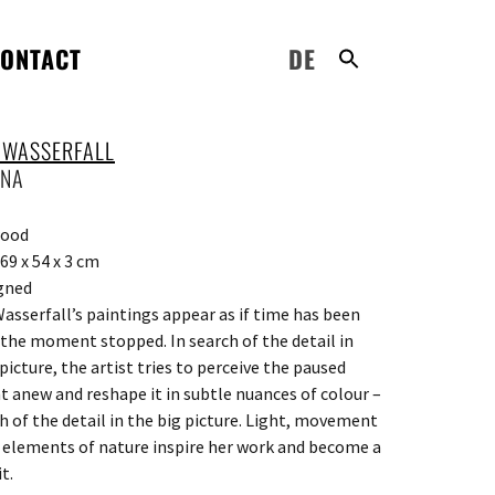
ONTACT
DE
 WASSERFALL
NNA
wood
69 x 54 x 3 cm
gned
asserfall’s paintings appear as if time has been
 the moment stopped. In search of the detail in
picture, the artist tries to perceive the paused
anew and reshape it in subtle nuances of colour –
ch of the detail in the big picture. Light, movement
 elements of nature inspire her work and become a
it.