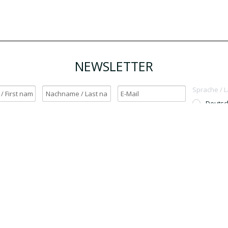
NEWSLETTER
Sprache / 
Deutsc
English
h möchte den Newsletter erhalten. / Yes, I want to receive the newsletter.
OK
Für den Versand unserer Newsletter nutzen wir rapidmail. Mit Ihrer Anmeldun
Sie zu, dass die eingegebenen Daten an rapidmail übermittelt werden. Beachten 
auch die
AGB
und
Datenschutzbestimmungen
.