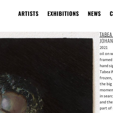
ARTISTS
EXHIBITIONS
NEWS
C
TABEA
JOHA
2021
oil on 
framed 
hand si
Tabea W
frozen,
the big 
moment 
in sear
and the
part of 