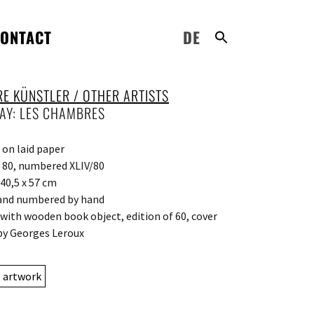
ONTACT
DE
RE KÜNSTLER / OTHER ARTISTS
AY: LES CHAMBRES
 on laid paper
: 80, numbered XLIV/80
40,5 x 57 cm
and numbered by hand
with wooden book object, edition of 60, cover
by Georges Leroux
e artwork