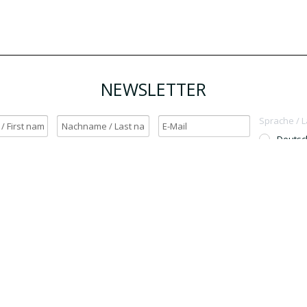
NEWSLETTER
Sprache / 
Deutsc
English
h möchte den Newsletter erhalten. / Yes, I want to receive the newsletter.
OK
Für den Versand unserer Newsletter nutzen wir rapidmail. Mit Ihrer Anmeldun
Sie zu, dass die eingegebenen Daten an rapidmail übermittelt werden. Beachten 
auch die
AGB
und
Datenschutzbestimmungen
.