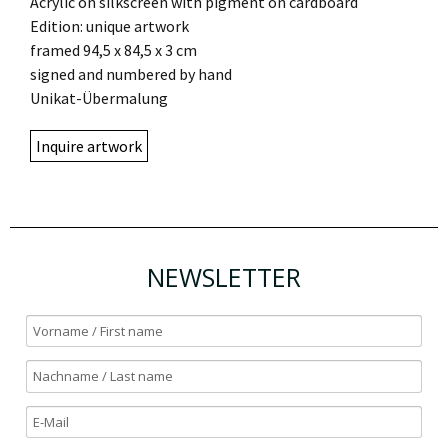
Acrylic on silkscreen with pigment on cardboard
Edition: unique artwork
framed 94,5 x 84,5 x 3 cm
signed and numbered by hand
Unikat-Übermalung
Inquire artwork
NEWSLETTER