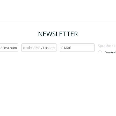
NEWSLETTER
Sprache / 
Deutsc
English
h möchte den Newsletter erhalten. / Yes, I want to receive the newsletter.
OK
Für den Versand unserer Newsletter nutzen wir rapidmail. Mit Ihrer Anmeldun
Sie zu, dass die eingegebenen Daten an rapidmail übermittelt werden. Beachten 
auch die
AGB
und
Datenschutzbestimmungen
.