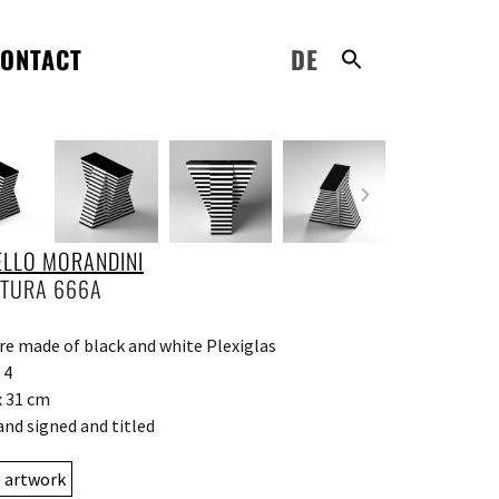
ONTACT
DE
LLO MORANDINI
TURA 666A
re made of black and white Plexiglas
 4
x 31 cm
and signed and titled
e artwork