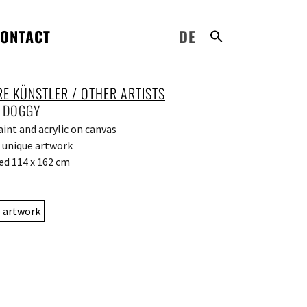
ONTACT
DE
RE KÜNSTLER / OTHER ARTISTS
: DOGGY
aint and acrylic on canvas
: unique artwork
d 114 x 162 cm
e artwork