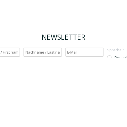
NEWSLETTER
Sprache / 
Deutsc
English
h möchte den Newsletter erhalten. / Yes, I want to receive the newsletter.
OK
Für den Versand unserer Newsletter nutzen wir rapidmail. Mit Ihrer Anmeldun
Sie zu, dass die eingegebenen Daten an rapidmail übermittelt werden. Beachten 
auch die
AGB
und
Datenschutzbestimmungen
.