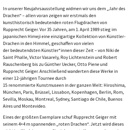
In unserer Neujahrsausstellung widmen wir uns dem „Jahr des
Drachen“ – allen voran zeigen wir erstmals den
kunsthistorisch bedeutenden roten Flugdrachen von
Rupprecht Geiger. Vor 35 Jahren, am 1. April 1989 stieg im
japanischen Himeji eine einzigartige Kollektion von Künstler-
Drachen in den Himmel, geschaffen von vielen
der bedeutendsten Künstler*innen dieser Zeit – von Niki de
Saint Phalle, Victor Vasarely, Roy Lichtenstein und Robert
Rauschenberg bis zu Günther Uecker, Otto Piene und
Rupprecht Geiger. Anschließend wanderten diese Werke in
einer 12-jährigen Tournee durch
15 renommierte Kunstmuseen in der ganzen Welt: Hiroshima,
München, Paris, Brüssel, Lissabon, Kopenhagen, Berlin, Rom,
Sevilla, Moskau, Montreal, Sydney, Santiago de Chile, Buenos
Aires und Montevideo.
Eines der größten Exemplare schuf Rupprecht Geiger mit
seinem 4×4 m spannenden „roten Drachen“. Jetzt wird dieses