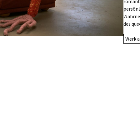
romanti
persönl
Wahrneh
des que
Werk a