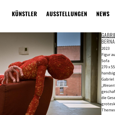
KÜNSTLER
AUSSTELLUNGEN
NEWS
GABRI
BERNA
2023
Figur a
Sofa
270 x 5
handsig
Gabriel
„Wesen“
geschaf
die Ges
grotesk
Themen