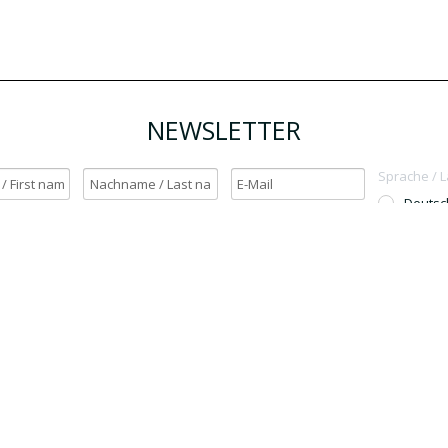
NEWSLETTER
Sprache / 
Deutsc
English
h möchte den Newsletter erhalten. / Yes, I want to receive the newsletter.
OK
Für den Versand unserer Newsletter nutzen wir rapidmail. Mit Ihrer Anmeldun
Sie zu, dass die eingegebenen Daten an rapidmail übermittelt werden. Beachten 
auch die
AGB
und
Datenschutzbestimmungen
.