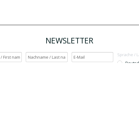
NEWSLETTER
Sprache / 
Deutsc
English
h möchte den Newsletter erhalten. / Yes, I want to receive the newsletter.
OK
Für den Versand unserer Newsletter nutzen wir rapidmail. Mit Ihrer Anmeldun
Sie zu, dass die eingegebenen Daten an rapidmail übermittelt werden. Beachten 
auch die
AGB
und
Datenschutzbestimmungen
.