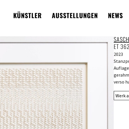
KÜNSTLER
AUSSTELLUNGEN
NEWS
SASCH
ET 36
2023
Stanzpr
Auflage
gerahmt
verso h
Werk a