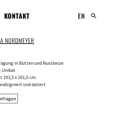
KONTAKT
EN
A NORDMEYER
2
ägung in Bütten und Nussbeize
: Unikat
 101,5 x 101,5 cm
andsigniert und datiert
nfragen