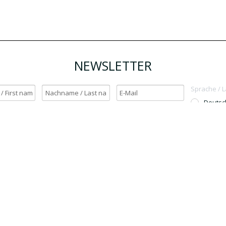
NEWSLETTER
Sprache / 
Deutsc
English
h möchte den Newsletter erhalten. / Yes, I want to receive the newsletter.
OK
Für den Versand unserer Newsletter nutzen wir rapidmail. Mit Ihrer Anmeldun
Sie zu, dass die eingegebenen Daten an rapidmail übermittelt werden. Beachten 
auch die
AGB
und
Datenschutzbestimmungen
.