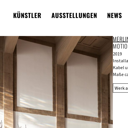
KÜNSTLER
AUSSTELLUNGEN
NEWS
MERLI
MOTIO
2019
Install
Kabel u
Maße ca
Werk a