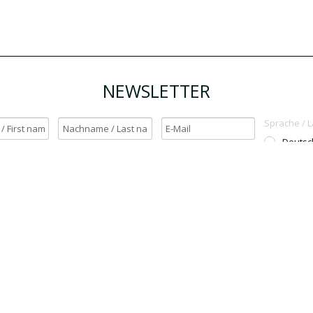
NEWSLETTER
Sprache / 
Deutsc
English
h möchte den Newsletter erhalten. / Yes, I want to receive the newsletter.
OK
Für den Versand unserer Newsletter nutzen wir rapidmail. Mit Ihrer Anmeldun
Sie zu, dass die eingegebenen Daten an rapidmail übermittelt werden. Beachten 
auch die
AGB
und
Datenschutzbestimmungen
.