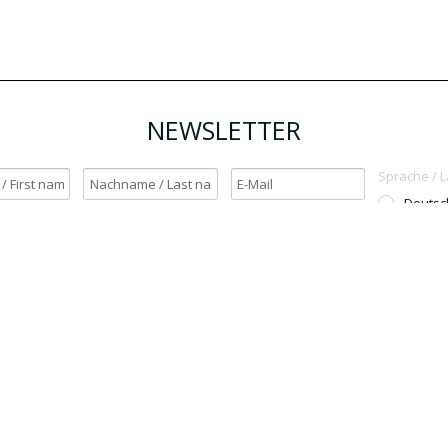
NEWSLETTER
Sprache / 
Deutsc
English
h möchte den Newsletter erhalten. / Yes, I want to receive the newsletter.
OK
Für den Versand unserer Newsletter nutzen wir rapidmail. Mit Ihrer Anmeldun
Sie zu, dass die eingegebenen Daten an rapidmail übermittelt werden. Beachten 
auch die
AGB
und
Datenschutzbestimmungen
.