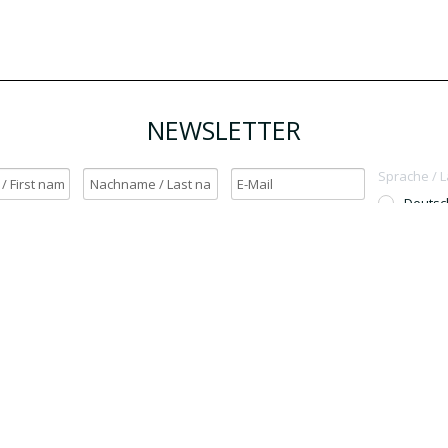
NEWSLETTER
Sprache / 
Deutsc
English
h möchte den Newsletter erhalten. / Yes, I want to receive the newsletter.
OK
Für den Versand unserer Newsletter nutzen wir rapidmail. Mit Ihrer Anmeldun
Sie zu, dass die eingegebenen Daten an rapidmail übermittelt werden. Beachten 
auch die
AGB
und
Datenschutzbestimmungen
.