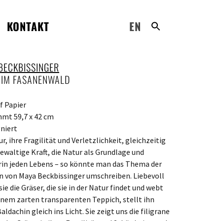
KONTAKT
EN
BECKBISSINGER
 IM FASANENWALD
f Papier
mt 59,7 x 42 cm
niert
r, ihre Fragilität und Verletzlichkeit, gleichzeitig
gewaltige Kraft, die Natur als Grundlage und
in jeden Lebens – so könnte man das Thema der
n von Maya Beckbissinger umschreiben. Liebevoll
e die Gräser, die sie in der Natur findet und webt
einem zarten transparenten Teppich, stellt ihn
ldachin gleich ins Licht. Sie zeigt uns die filigrane