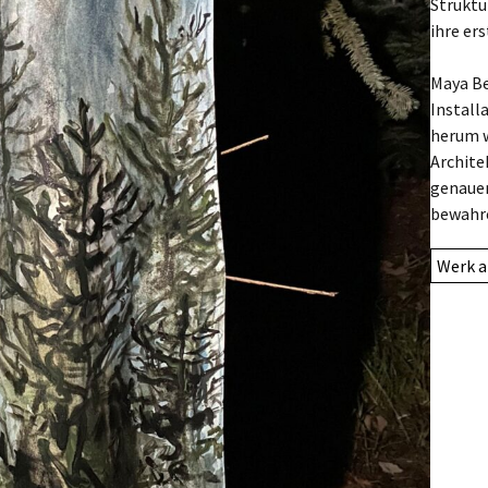
Struktu
ihre ers
Maya Be
Install
herum w
Archite
genauer
bewahr
Werk a