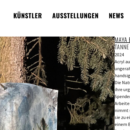
KÜNSTLER
AUSSTELLUNGEN
NEWS
MAYA 
TANNE
2024
Acryl au
ungerah
handsig
Die Natu
ihre ur
Spender
Arbeite
nimmt si
sie zu 
einem Ba