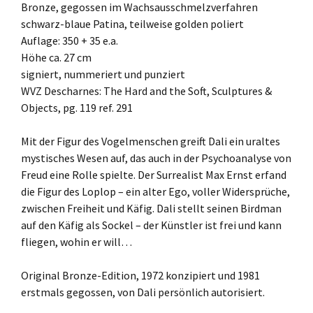
Bronze, gegossen im Wachsausschmelzverfahren
schwarz-blaue Patina, teilweise golden poliert
Auflage: 350 + 35 e.a.
Höhe ca. 27 cm
signiert, nummeriert und punziert
WVZ Descharnes: The Hard and the Soft, Sculptures &
Objects, pg. 119 ref. 291
Mit der Figur des Vogelmenschen greift Dali ein uraltes
mystisches Wesen auf, das auch in der Psychoanalyse von
Freud eine Rolle spielte. Der Surrealist Max Ernst erfand
die Figur des Loplop – ein alter Ego, voller Widersprüche,
zwischen Freiheit und Käfig. Dali stellt seinen Birdman
auf den Käfig als Sockel – der Künstler ist frei und kann
fliegen, wohin er will…
Original Bronze-Edition, 1972 konzipiert und 1981
erstmals gegossen, von Dali persönlich autorisiert.