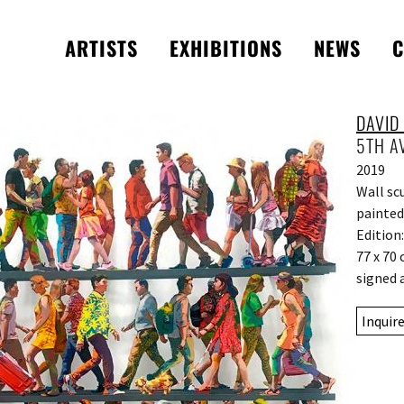
ARTISTS
EXHIBITIONS
NEWS
C
DAVID
5TH A
2019
Wall sc
painted
Edition
77 x 70
signed 
Inquir