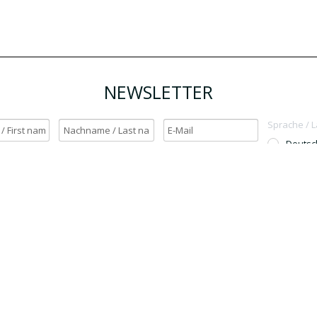
NEWSLETTER
Sprache / 
Deutsc
English
h möchte den Newsletter erhalten. / Yes, I want to receive the newsletter.
OK
Für den Versand unserer Newsletter nutzen wir rapidmail. Mit Ihrer Anmeldun
Sie zu, dass die eingegebenen Daten an rapidmail übermittelt werden. Beachten 
auch die
AGB
und
Datenschutzbestimmungen
.