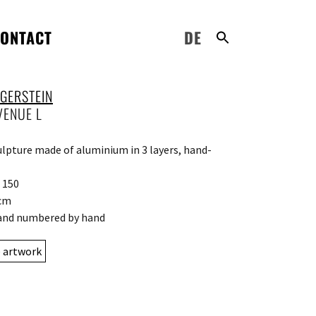
ONTACT
DE
 GERSTEIN
VENUE L
ulpture made of aluminium in 3 layers, hand-
: 150
 cm
and numbered by hand
e artwork