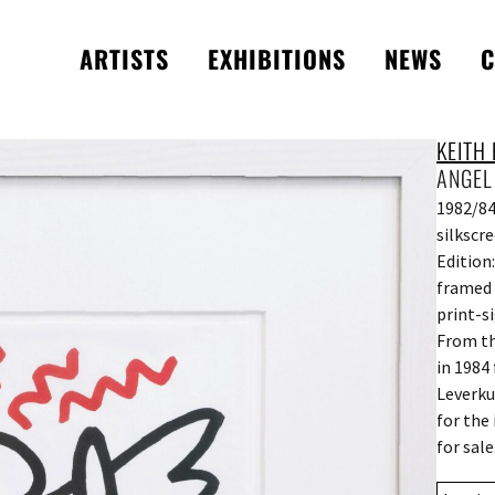
ARTISTS
EXHIBITIONS
NEWS
C
KEITH
ANGEL
1982/8
silkscr
Edition
framed 
print-s
From th
in 1984
Leverku
for the
for sale