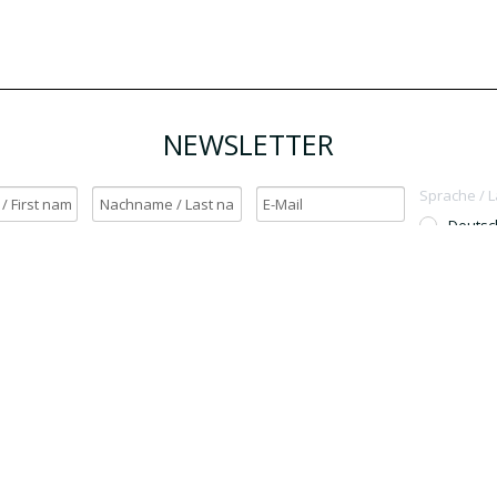
NEWSLETTER
Sprache / 
Deutsc
English
h möchte den Newsletter erhalten. / Yes, I want to receive the newsletter.
OK
Für den Versand unserer Newsletter nutzen wir rapidmail. Mit Ihrer Anmeldun
Sie zu, dass die eingegebenen Daten an rapidmail übermittelt werden. Beachten 
auch die
AGB
und
Datenschutzbestimmungen
.