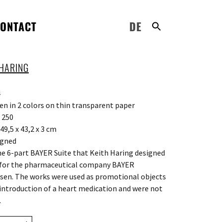
ONTACT
DE
 HARING
4
een in 2 colors on thin transparent paper
: 250
49,5 x 43,2 x 3 cm
igned
e 6-part BAYER Suite that Keith Haring designed
 for the pharmaceutical company BAYER
sen. The works were used as promotional objects
 introduction of a heart medication and were not
.