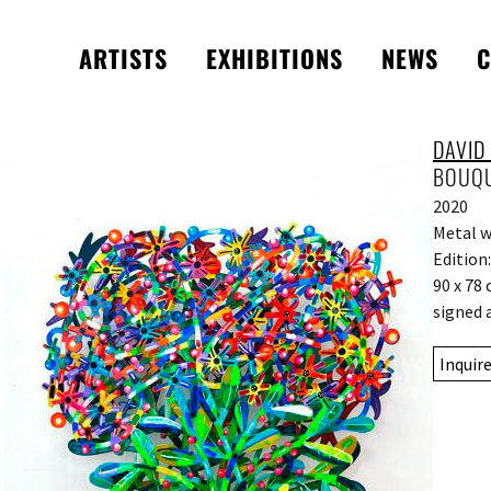
ARTISTS
EXHIBITIONS
NEWS
C
DAVID
BOUQU
2020
Metal w
Edition:
90 x 78
signed 
Inquir