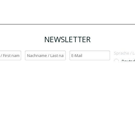
NEWSLETTER
Sprache / 
Deutsc
English
h möchte den Newsletter erhalten. / Yes, I want to receive the newsletter.
OK
Für den Versand unserer Newsletter nutzen wir rapidmail. Mit Ihrer Anmeldun
Sie zu, dass die eingegebenen Daten an rapidmail übermittelt werden. Beachten 
auch die
AGB
und
Datenschutzbestimmungen
.