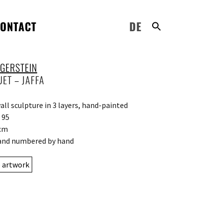
ONTACT
DE
 GERSTEIN
ET – JAFFA
all sculpture in 3 layers, hand-painted
 95
 cm
and numbered by hand
e artwork