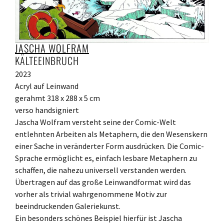
JASCHA WOLFRAM
KÄLTEEINBRUCH
2023
Acryl auf Leinwand
gerahmt 318 x 288 x 5 cm
verso handsigniert
Jascha Wolfram versteht seine der Comic-Welt
entlehnten Arbeiten als Metaphern, die den Wesenskern
einer Sache in veränderter Form ausdrücken. Die Comic-
Sprache ermöglicht es, einfach lesbare Metaphern zu
schaffen, die nahezu universell verstanden werden.
Übertragen auf das große Leinwandformat wird das
vorher als trivial wahrgenommene Motiv zur
beeindruckenden Galeriekunst.
Ein besonders schönes Beispiel hierfür ist Jascha