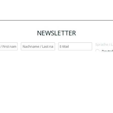
NEWSLETTER
Sprache / 
Deutsc
English
h möchte den Newsletter erhalten. / Yes, I want to receive the newsletter.
OK
Für den Versand unserer Newsletter nutzen wir rapidmail. Mit Ihrer Anmeldun
Sie zu, dass die eingegebenen Daten an rapidmail übermittelt werden. Beachten 
auch die
AGB
und
Datenschutzbestimmungen
.