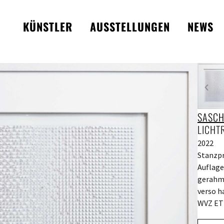
KÜNSTLER
AUSSTELLUNGEN
NEWS
SASCH
LICHT
2022
Stanzpr
Auflage
gerahmt
verso h
WVZ ET