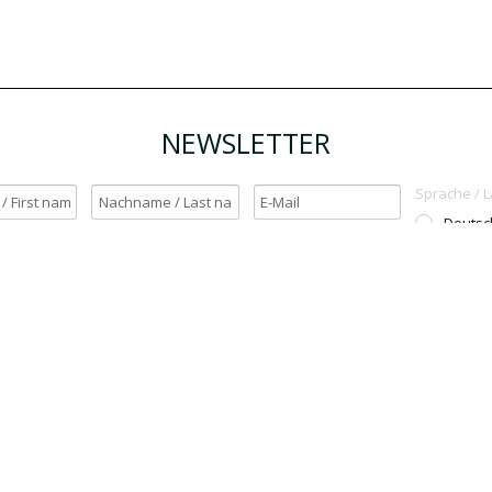
NEWSLETTER
Sprache / 
Deutsc
English
h möchte den Newsletter erhalten. / Yes, I want to receive the newsletter.
OK
Für den Versand unserer Newsletter nutzen wir rapidmail. Mit Ihrer Anmeldun
Sie zu, dass die eingegebenen Daten an rapidmail übermittelt werden. Beachten 
auch die
AGB
und
Datenschutzbestimmungen
.