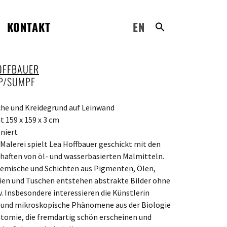
KONTAKT
EN
OFFBAUER
P/SUMPF
che und Kreidegrund auf Leinwand
 159 x 159 x 3 cm
niert
r Malerei spielt Lea Hoffbauer geschickt mit den
haften von öl- und wasserbasierten Malmitteln.
emische und Schichten aus Pigmenten, Ölen,
ien und Tuschen entstehen abstrakte Bilder ohne
v. Insbesondere interessieren die Künstlerin
und mikroskopische Phänomene aus der Biologie
tomie, die fremdartig schön erscheinen und