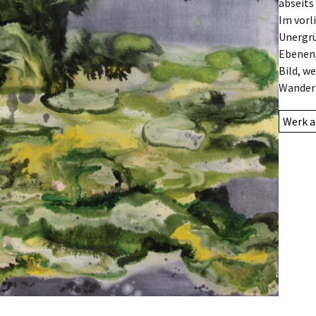
abseits
Im vorl
Unergrü
Ebenen,
Bild, w
Wandern
Werk a