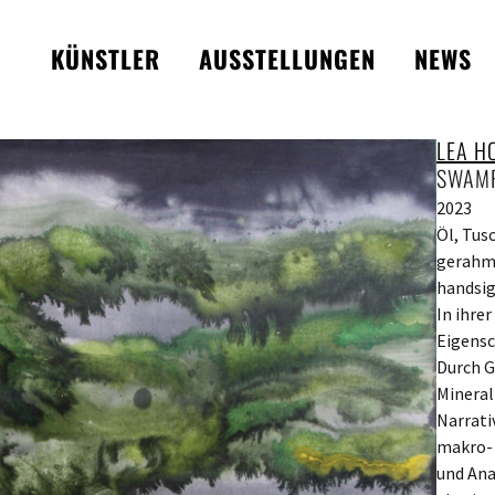
KÜNSTLER
AUSSTELLUNGEN
NEWS
LEA H
SWAM
2023
Öl, Tus
gerahmt
handsig
In ihre
Eigensc
Durch G
Mineral
Narrati
makro- 
und Ana