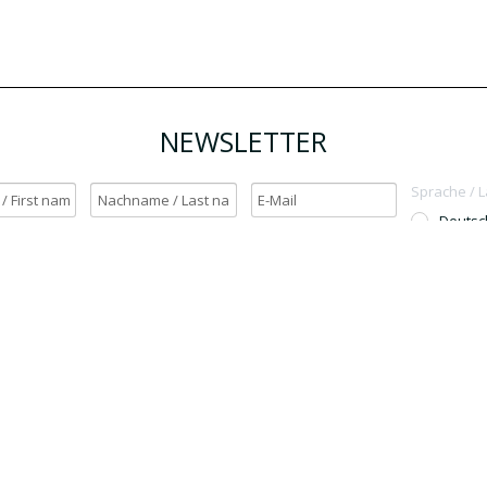
NEWSLETTER
Sprache / 
Deutsc
English
h möchte den Newsletter erhalten. / Yes, I want to receive the newsletter.
OK
Für den Versand unserer Newsletter nutzen wir rapidmail. Mit Ihrer Anmeldun
Sie zu, dass die eingegebenen Daten an rapidmail übermittelt werden. Beachten 
auch die
AGB
und
Datenschutzbestimmungen
.