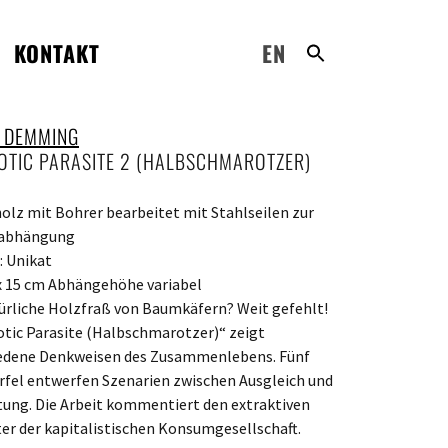
KONTAKT
EN
 DEMMING
OTIC PARASITE 2 (HALBSCHMAROTZER)
olz mit Bohrer bearbeitet mit Stahlseilen zur
abhängung
: Unikat
 x 15 cm Abhängehöhe variabel
ürliche Holzfraß von Baumkäfern? Weit gefehlt!
tic Parasite (Halbschmarotzer)“ zeigt
edene Denkweisen des Zusammenlebens. Fünf
fel entwerfen Szenarien zwischen Ausgleich und
ung. Die Arbeit kommentiert den extraktiven
er der kapitalistischen Konsumgesellschaft.