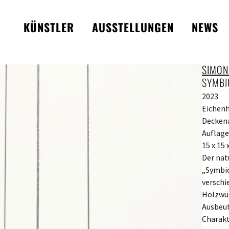
KÜNSTLER
AUSSTELLUNGEN
NEWS
SIMON
SYMBI
2023
Eichenh
Decken
Auflage
15 x 15
Der nat
„Symbio
verschi
Holzwür
Ausbeut
Charakt