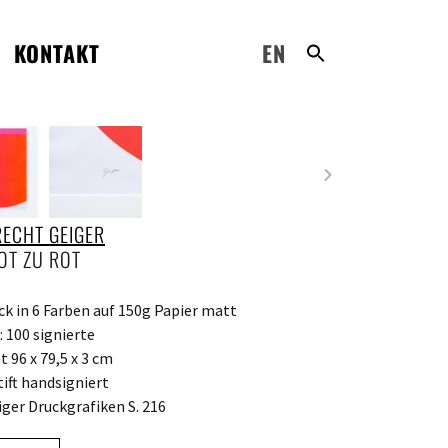
KONTAKT
EN
ECHT GEIGER
OT ZU ROT
ck in 6 Farben auf 150g Papier matt
: 100 signierte
 96 x 79,5 x 3 cm
tift handsigniert
ger Druckgrafiken S. 216