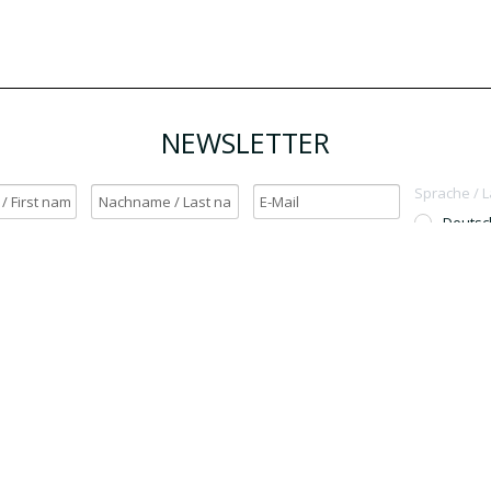
NEWSLETTER
Sprache / 
Deutsc
English
h möchte den Newsletter erhalten. / Yes, I want to receive the newsletter.
OK
Für den Versand unserer Newsletter nutzen wir rapidmail. Mit Ihrer Anmeldun
Sie zu, dass die eingegebenen Daten an rapidmail übermittelt werden. Beachten 
auch die
AGB
und
Datenschutzbestimmungen
.