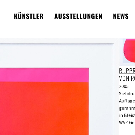
KÜNSTLER
AUSSTELLUNGEN
NEWS
RUPPR
VON R
2005
Siebdru
Auflage
gerahmt
in Bleis
WVZ Gei