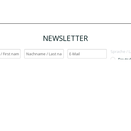
NEWSLETTER
Sprache / 
Deutsc
English
h möchte den Newsletter erhalten. / Yes, I want to receive the newsletter.
OK
Für den Versand unserer Newsletter nutzen wir rapidmail. Mit Ihrer Anmeldun
Sie zu, dass die eingegebenen Daten an rapidmail übermittelt werden. Beachten 
auch die
AGB
und
Datenschutzbestimmungen
.