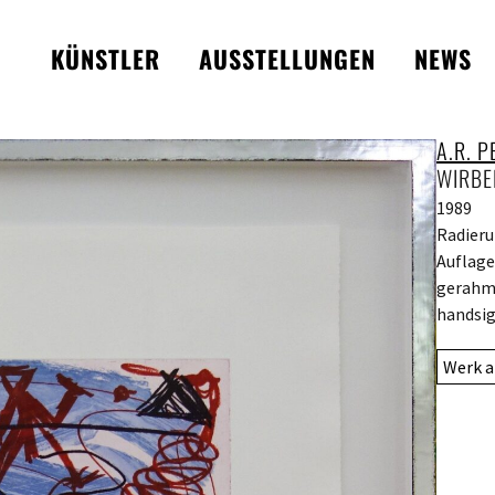
KÜNSTLER
AUSSTELLUNGEN
NEWS
A.R. 
WIRBE
1989
Radieru
Auflage
gerahmt
handsig
Werk a