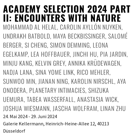
ACADEMY SELECTION 2024 PART
II: ENCOUNTERS WITH NATURE
MOHAMMAD AL HELAL
,
CAROLIN AYLLÓN NUYKEN
,
UNDRAKH BATBOLD
,
MAYA BECKBISSINGER
,
SALOMÉ
BERGER
,
SI CHENG
,
SIMON DEMMING
,
LEONA
EGELKAMP
,
LEA HOFFBAUER
,
JINCHI HU
,
PIA JARDIN
,
MINJU KANG
,
KELVIN GREY
,
ANNIKA KRÜDEWAGEN
,
NADJA LANA
,
SINA YOME LINK
,
RICO MEHLER
,
SUNWOO MIN
,
JIANAN NING
,
KAROLIN NIRSCHL
,
AYA
ONODERA
,
PLANETARY INTIMACIES
,
SHIZUKA
UEMURA
,
TABEA WASSERFALL
,
ANASTASIA WICK
,
JOSHUA WIESMANN
,
JASCHA WOLFRAM
,
LINAN ZHU
24. Mai 2024 - 29. Juni 2024
Galerie Kellermann, Heinrich-Heine-Allee 12, 40213
Düsseldorf